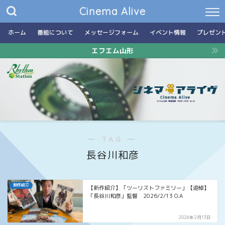
Cinema Alive
ホーム
番組について
メッセージフォーム
イベント情報
プレゼン
エフエム山形
― TAG ―
長谷川和彦
新作紹介
【新作紹介】「ツーリストファミリー」【追悼】
「長谷川和彦」監督 2026/2/13 O.A
2026年2月13日