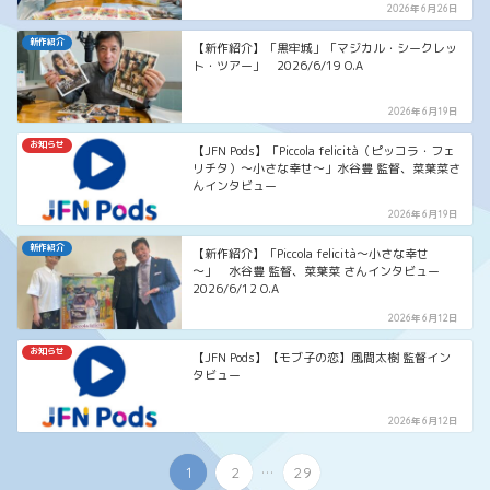
2026年6月26日
新作紹介
【新作紹介】「黒牢城」「マジカル・シークレッ
ト・ツアー」 2026/6/19 O.A
2026年6月19日
お知らせ
【JFN Pods】「Piccola felicità（ピッコラ・フェ
リチタ）～小さな幸せ～」水谷豊 監督、菜葉菜さ
んインタビュー
2026年6月19日
新作紹介
【新作紹介】「Piccola felicità～小さな幸せ
～」 水谷豊 監督、菜葉菜 さんインタビュー
2026/6/12 O.A
2026年6月12日
お知らせ
【JFN Pods】【モブ子の恋】風間太樹 監督イン
タビュー
2026年6月12日
...
1
2
29