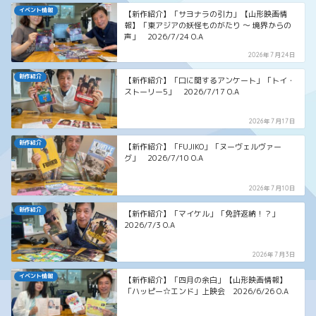
イベント情報
【新作紹介】「サヨナラの引力」【山形映画情
報】「東アジアの妖怪ものがたり ～ 境界からの
声」 2026/7/24 O.A
2026年7月24日
新作紹介
【新作紹介】「口に関するアンケート」「トイ・
ストーリー5」 2026/7/17 O.A
2026年7月17日
新作紹介
【新作紹介】「FUJIKO」「ヌーヴェルヴァー
グ」 2026/7/10 O.A
2026年7月10日
新作紹介
【新作紹介】「マイケル」「免許返納！？」
2026/7/3 O.A
2026年7月3日
イベント情報
【新作紹介】「四月の余白」【山形映画情報】
「ハッピー☆エンド」上映会 2026/6/26 O.A