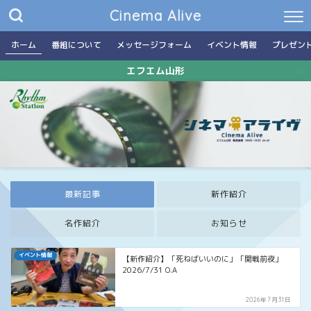
Cinema Alive
ホーム
番組について
メッセージフォーム
イベント情報
プレゼン
エフエム山形
最新記事
新作紹介
名作紹介
お知らせ
イベント情報
【新作紹介】「死ねばいいのに」「開戦前夜」
2026/7/31 O.A
2026年7月31日