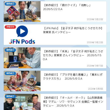
新作紹介
【新作紹介】「君のクイズ」「名無し」
2026/5/22 O.A
2026年5月22日
お知らせ
【JFN Pods】【金子文子 何が私をこうさせたか】
菜葉菜 氏インタビュー
2026年5月22日
新作紹介
【新作紹介】「未来」「金子文子 何が私をこうさ
せたか」菜葉菜 さんインタビュー 2026/5/15
O.A
2026年5月15日
新作紹介
【新作紹介】「プラダを着た悪魔２」「幕末ヒポ
クラテスたち」 2026/5/8 O.A
2026年5月8日
新作紹介
【新作紹介】「オールド・オーク」【山形映画情
報】マダム・ソワ・セヴェンヌ 佐藤広一監督イン
タビュー 2026/5/1 O.A