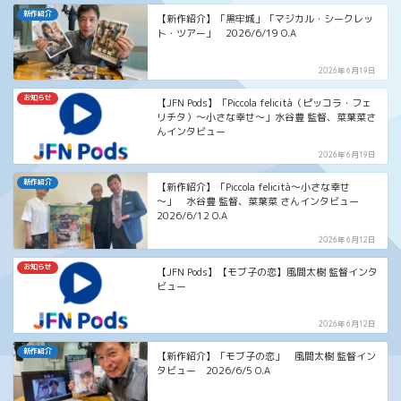
新作紹介
【新作紹介】「黒牢城」「マジカル・シークレッ
ト・ツアー」 2026/6/19 O.A
2026年6月19日
お知らせ
【JFN Pods】「Piccola felicità（ピッコラ・フェ
リチタ）～小さな幸せ～」水谷豊 監督、菜葉菜さ
んインタビュー
2026年6月19日
新作紹介
【新作紹介】「Piccola felicità～小さな幸せ
～」 水谷豊 監督、菜葉菜 さんインタビュー
2026/6/12 O.A
2026年6月12日
お知らせ
【JFN Pods】【モブ子の恋】風間太樹 監督インタ
ビュー
2026年6月12日
新作紹介
【新作紹介】「モブ子の恋」 風間太樹 監督イン
タビュー 2026/6/5 O.A