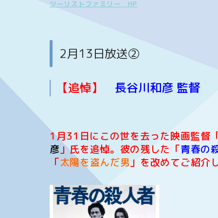
ツーリストファミリー HP
2月13日放送②
【追悼】
長谷川和彦 監督
1月31日にこの世を去った映画監督
彦
」氏を追悼。彼の残した「
青春の
「
太陽を盗んだ男
」を改めてご紹介