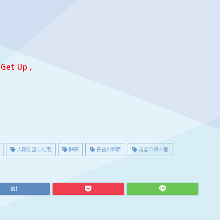
 Up ,
太陽を盗んだ男
映画
長谷川和彦
青春の殺人者