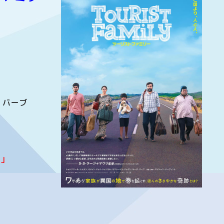
・バーブ
イ」