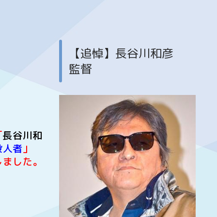
【追悼】長谷川和彦
監督
「
長谷川和
殺人者
」
しました。