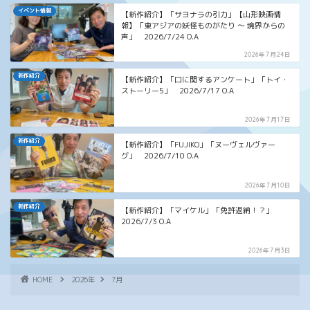
イベント情報
【新作紹介】「サヨナラの引力」【山形映画情
報】「東アジアの妖怪ものがたり ～ 境界からの
声」 2026/7/24 O.A
2026年7月24日
新作紹介
【新作紹介】「口に関するアンケート」「トイ・
ストーリー5」 2026/7/17 O.A
2026年7月17日
新作紹介
【新作紹介】「FUJIKO」「ヌーヴェルヴァー
グ」 2026/7/10 O.A
2026年7月10日
新作紹介
【新作紹介】「マイケル」「免許返納！？」
2026/7/3 O.A
2026年7月3日
HOME
2026年
7月