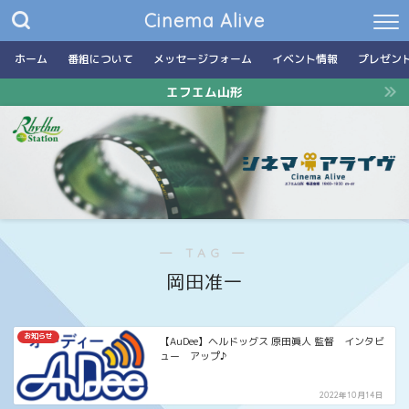
Cinema Alive
ホーム
番組について
メッセージフォーム
イベント情報
プレゼン
エフエム山形
― TAG ―
岡田准一
お知らせ
【AuDee】ヘルドッグス 原田眞人 監督 インタビ
ュー アップ♪
2022年10月14日