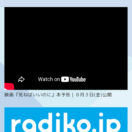
映画『死ねばいいのに』本予告｜８月３日(金)公開