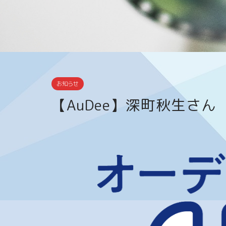
お知らせ
【AuDee】深町秋生さ