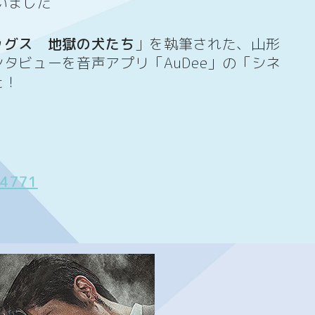
いました
ッグス 地獄の犬たち
」を執筆された、山形
タビューを音声アプリ「AuDee」の「シネ
た！
54771