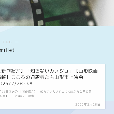
 TAG ―
millet
【新作紹介】「知らないカノジョ」【山形映画
情報】こころの通訳者たち山形市上映会
025/2/28 O.A
月28日放送① 【新作紹介】 知らないカノジョ 2/28から全国公開！
監督】 三木孝浩 【出演 …
2025年2月28日