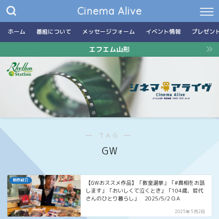
Cinema Alive
ホーム
番組について
メッセージフォーム
イベント情報
プレゼン
エフエム山形
― TAG ―
GW
新作紹介
【GWおススメ作品】「教皇選挙」「#真相をお話
します」「おいしくて泣くとき」「104歳、哲代
さんのひとり暮らし」 2025/5/2 O.A
2025年5月2日