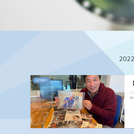
―
20
名作紹介
1
絢