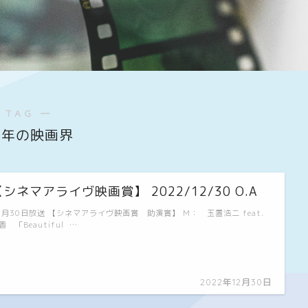
 TAG ―
22年の映画界
【シネマアライヴ映画賞】 2022/12/30 O.A
2月30日放送 【シネマアライヴ映画賞 助演賞】 M： 玉置浩二 feat.
香 「Beautiful …
2022年12月30日