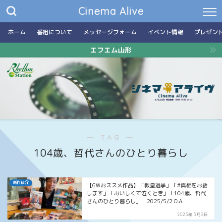
Cinema Alive
ホーム
番組について
メッセージフォーム
イベント情報
プレゼン
エフエム山形
― TAG ―
104歳、哲代さんのひとり暮らし
新作紹介
【GWおススメ作品】「教皇選挙」「#真相をお話
します」「おいしくて泣くとき」「104歳、哲代
さんのひとり暮らし」 2025/5/2 O.A
2025年5月2日