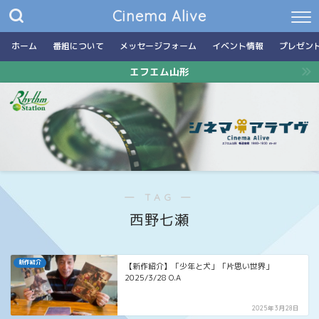
Cinema Alive
ホーム
番組について
メッセージフォーム
イベント情報
プレゼン
エフエム山形
― TAG ―
西野七瀬
新作紹介
【新作紹介】「少年と犬」「片思い世界」
2025/3/28 O.A
2025年3月28日