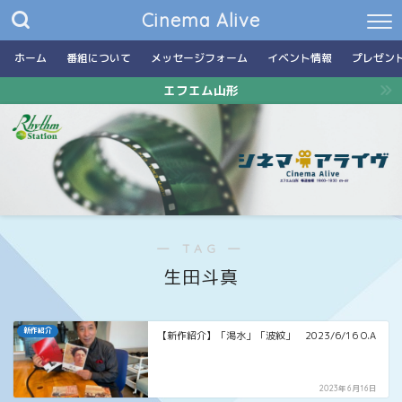
Cinema Alive
ホーム
番組について
メッセージフォーム
イベント情報
プレゼン
エフエム山形
― TAG ―
生田斗真
新作紹介
【新作紹介】「渇水」「波紋」 2023/6/16 O.A
2023年6月16日