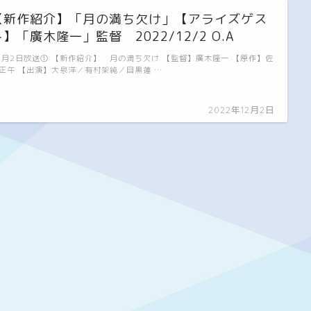
【新作紹介】「月の満ち欠け」【アライズゲス
ト】「廣木隆一」監督 2022/12/2 O.A
2月2日放送① 【新作紹介】 月の満ち欠け 【監督】廣木隆一 【原作】佐
正午 【出演】大泉洋／有村架純／目黒蓮 …
2022年12月2日