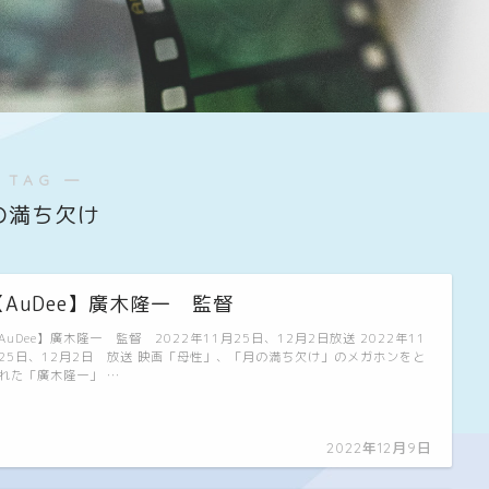
 TAG ―
の満ち欠け
【AuDee】廣木隆一 監督
AuDee】廣木隆一 監督 2022年11月25日、12月2日放送 2022年11
25日、12月2日 放送 映画「母性」、「月の満ち欠け」のメガホンをと
れた「廣木隆一」 …
2022年12月9日