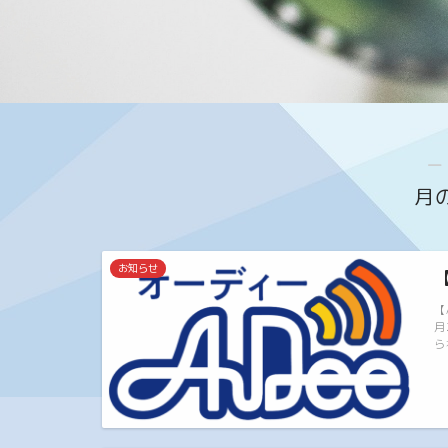
―
月
お知らせ
【
月
ら