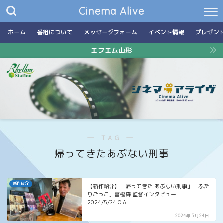
Cinema Alive
ホーム
番組について
メッセージフォーム
イベント情報
プレゼン
エフエム山形
― TAG ―
帰ってきたあぶない刑事
新作紹介
【新作紹介】「帰ってきた あぶない刑事」「ふた
りごっこ」冨樫森 監督インタビュー
2024/5/24 O.A
2024年5月24日