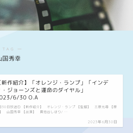
 TAG ―
山国秀幸
【新作紹介】「オレンジ・ランプ」「インデ
ィ・ジョーンズと運命のダイヤル」
023/6/30 O.A
月30日放送① 【新作紹介】 オレンジ・ランプ 【監督】 三原光尋 【原
】 山国秀幸 【出演】 貫地谷しほり/ …
2023年6月30日