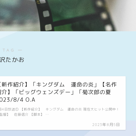
 TAG ―
沢たかお
【新作紹介】「キングダム 運命の炎」【名作
紹介】「ビッグウェンズデー」「菊次郎の夏
023/8/4 O.A
月4日放送① 【新作紹介】 キングダム 運命の炎 現在大ヒット公開中！
監督】 佐藤信介 【脚本】 …
2023年8月5日