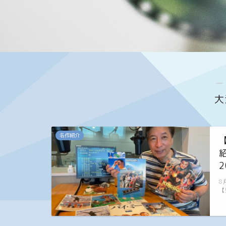
―
大
名作紹介
2
8
【