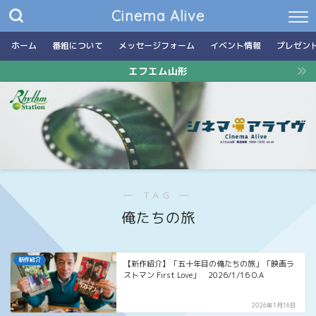
Cinema Alive
ホーム
番組について
メッセージフォーム
イベント情報
プレゼン
エフエム山形
― TAG ―
俺たちの旅
新作紹介
【新作紹介】「五十年目の俺たちの旅」「映画ラ
ストマン First Love」 2026/1/16 O.A
2026年1月16日