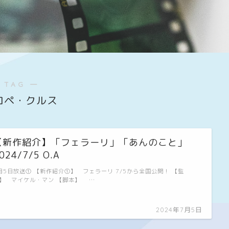
 TAG ―
ロペ・クルス
【新作紹介】「フェラーリ」「あんのこと」
024/7/5 O.A
月5日放送① 【新作紹介①】 フェラーリ 7/5から全国公開！ 【監
】 マイケル・マン 【脚本】 …
2024年7月5日