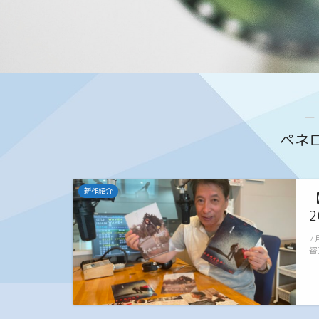
―
ペネ
新作紹介
2
7
督