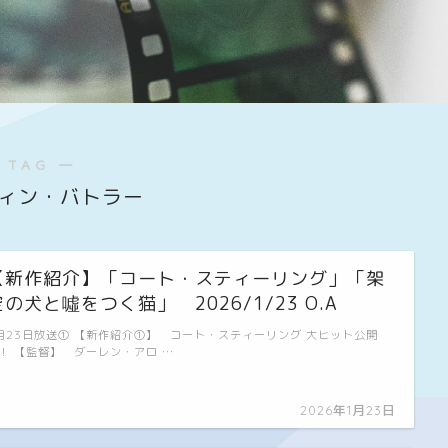
 TAG ―
ィン・バトラー
【新作紹介】「コート・スティーリング」「架
空の犬と噓をつく猫」 2026/1/23 O.A
月23日放送① 【新作紹介①】 コート・スティーリング 大ヒット公開
！ 【監督】 ダーレン・アロ …
2026年1月23日