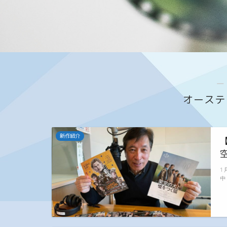
―
オーステ
新作紹介
1
中