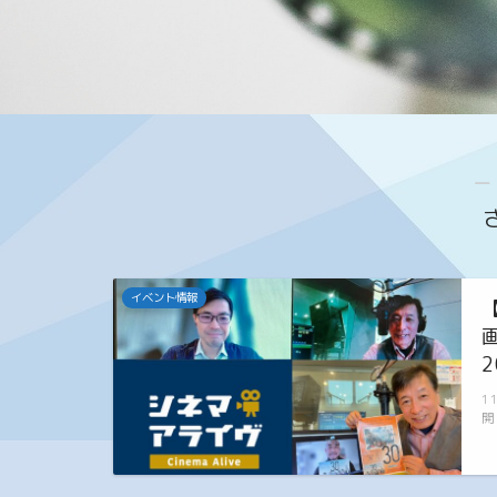
―
イベント情報
【
2
1
開