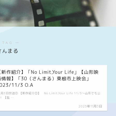
 TAG ―
さんまる
新作紹介】「No Limit,Your Life」【山形映
画情報】「30（さんまる）東根市上映会」
023/11/3 O.A
1月3日放送① 【新作紹介①】 No Limit,Your Life 11/3～山形でも公
！ 【監 …
2023年11月3日