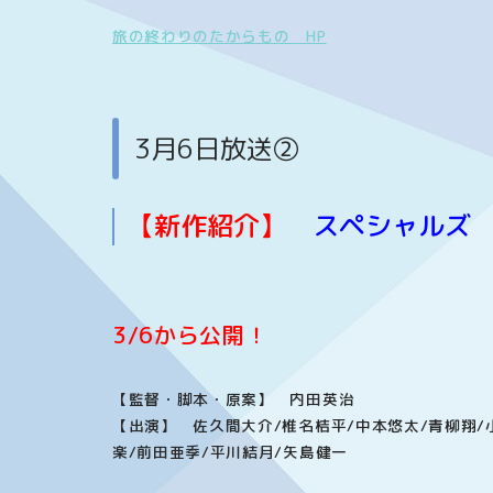
旅の終わりのたからもの HP
3月6日放送②
【新作紹介】
スペシャルズ
3/6から公開！
【監督・脚本・原案】 内田英治
【出演】 佐久間大介/椎名桔平/中本悠太/青柳翔/
楽/前田亜季/平川結月/矢島健一