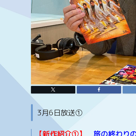
3月6日放送①
【新作紹介①】
旅の終わり