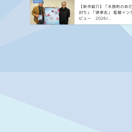
【新作紹介】「木挽町のあ
討ち」「源孝志」 監督イン
ビュー 2026/...