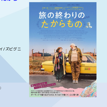
イ/ズビグニ
り