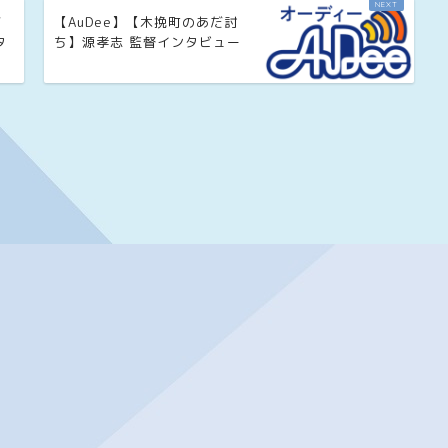
だ
【AuDee】【木挽町のあだ討
タ
ち】源孝志 監督インタビュー