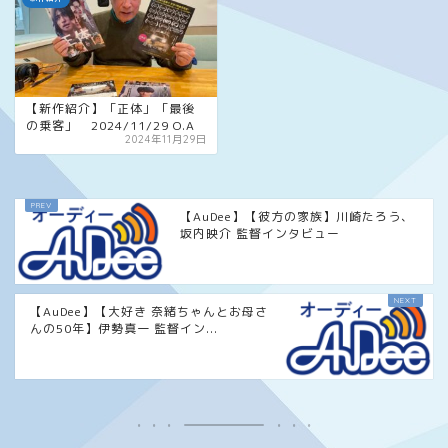
【新作紹介】「正体」「最後
の乗客」 2024/11/29 O.A
2024年11月29日
【AuDee】【彼方の家族】川崎たろう、
坂内映介 監督インタビュー
【AuDee】【大好き 奈緒ちゃんとお母さ
んの50年】伊勢真一 監督イン...