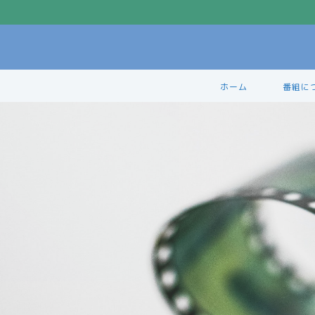
ホーム
番組に