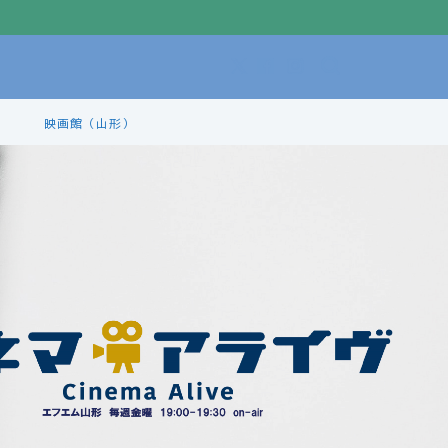
映画館（山形）