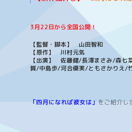
3月22日から全国公開！
【監督・脚本】 山田智和
【原作】 川村元気
【出演】 佐藤健/長澤まさみ/森七
賀/中島歩/河合優実/ともさかりえ/
「四月になれば彼女は」
をご紹介し