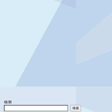
検索
検索