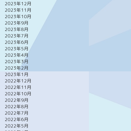
2023年12月
2023年11月
2023年10月
2023年9月
2023年8月
2023年7月
2023年6月
2023年5月
2023年4月
2023年3月
2023年2月
2023年1月
2022年12月
2022年11月
2022年10月
2022年9月
2022年8月
2022年7月
2022年6月
2022年5月