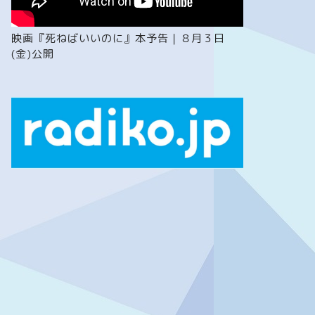
映画『死ねばいいのに』本予告｜８月３日
(金)公開