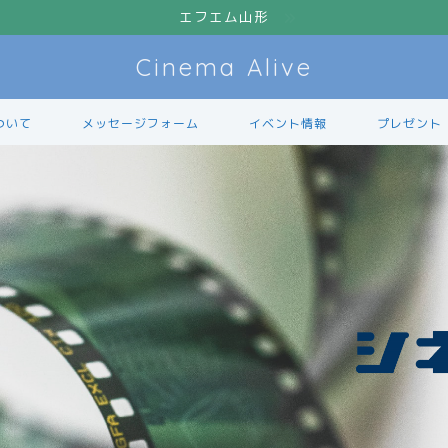
エフエム山形
Cinema Alive
ついて
メッセージフォーム
イベント情報
プレゼント