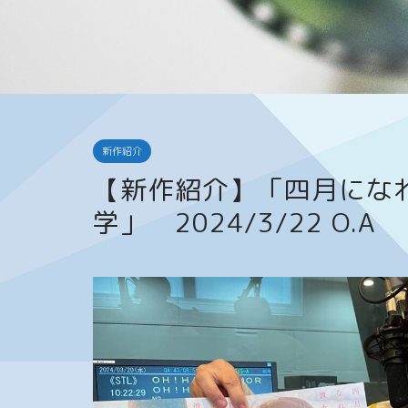
新作紹介
【新作紹介】「四月にな
学」 2024/3/22 O.A