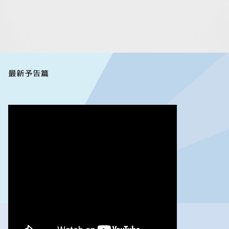
最新予告篇