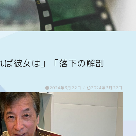
れば彼女は」「落下の解剖
2024年3月22日
/
2024年3月22日