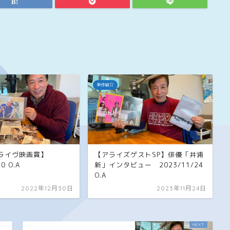
新作紹介
ライヴ映画賞】
【アライズゲストSP】俳優「井浦
0 O.A
新」インタビュー 2023/11/24
O.A
2022年12月30日
2023年11月24日