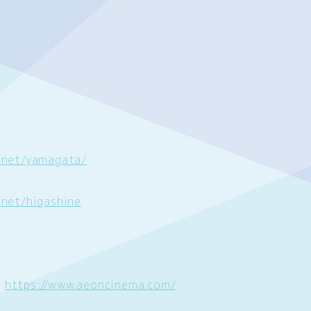
.net/yamagata/
.net/higashine
）
https://www.aeoncinema.com/